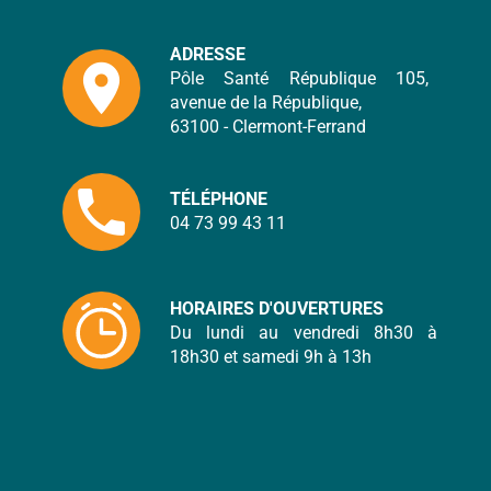
ADRESSE
location_on
Pôle Santé République 105,
avenue de la République,
63100 - Clermont-Ferrand
local_phone
TÉLÉPHONE
04 73 99 43 11
HORAIRES D'OUVERTURES
Du lundi au vendredi 8h30 à
18h30 et samedi 9h à 13h